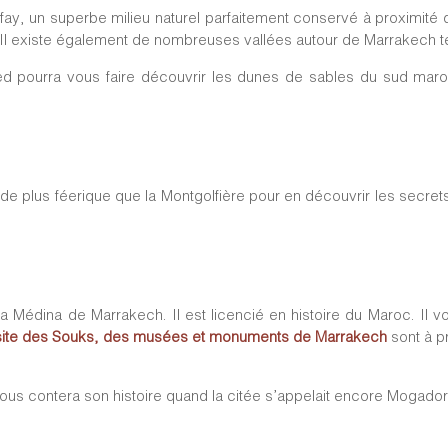
ay, un superbe milieu naturel parfaitement conservé à proximité d
 existe également de nombreuses vallées autour de Marrakech telles
d pourra vous faire découvrir les dunes de sables du sud mar
 de plus féerique que la Montgolfière pour en découvrir les secret
e la Médina de Marrakech. Il est licencié en histoire du Maroc. Il 
site des Souks, des musées et monuments de Marrakech
sont à pr
 vous contera son histoire quand la citée s’appelait encore Mogador