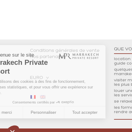
QUE VOI
Conditions générales de vente
Nos partenaires
location
guide co
quelques
marrake
visiter 
les plus
louer un
les serv
se relax
les form
rendre 