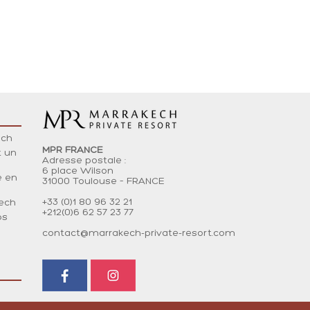
ech
MPR FRANCE
t un
Adresse postale :
6 place Wilson
e en
31000 Toulouse – FRANCE
+33 (0)1 80 96 32 21
kech
+212(0)6 62 57 23 77
ps
contact@marrakech-private-resort.com