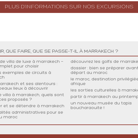
PLUS D’INFORMATIONS SUR NOS EXCURSIONS
R, QUE FAIRE, QUE SE PASSE-T-IL À MARRAKECH ?
 de villa de luxe à marrakech —
découvrez les golfs de marrak
mplet pour choisir
dossier : bien se préparer avan
 exemples de circuits à
départ au maroc
ch
le maroc, destination privilégié
marrakech et ses alentours :
afrique
 beaux lieux à découvrir
les sorties culturelles à marra
e villa à marrakech, quels sont
partir à marrakech au printem
ices proposés ?
un nouveau musée du tapis
er et se détendre à marrakech
boucharaouite !
alités administratives pour se
au maroc