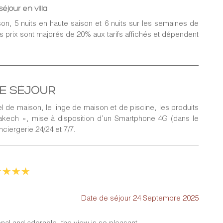
éjour en villa
on, 5 nuits en haute saison et 6 nuits sur les semaines de
 les prix sont majorés de 20% aux tarifs affichés et dépendent
RE SÉJOUR
el de maison, le linge de maison et de piscine, les produits
akech », mise à disposition d’un Smartphone 4G (dans le
 sera demandé dans un délai de 15 jours après réception
iergerie 24/24 et 7/7.
 des conditions de réservation, le solde du séjour du devra
 séjour est réservé moins de 45 jours avant ce dit séjour,
RANCE se réserve le droit d’annuler la réservation dans le
our ne serait pas parvenu à MPR FRANCE 45 jours avant le
soit par CB via le site sécurisé de MARRAKECH PRIVATE
RANCE ou de toute autre personne physique ou morale
Date de séjour 24 Septembre 2025
e mentionnée dans la réservation, le Client sera tenu de
e d’identité et une copie de cette dernière pour respecter
sional and adorable, the view is so pleasant