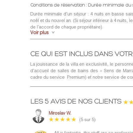
Conditions de réservation : Durée minimale du s
Durée minimale d’un séjour : 4 nuits en basse sais
noël et du nouvel an. (Si séjour inférieur à 4 nuits,
de l’accord de chaque propriétaire).
Voir plus
Arrivées / Départs
Check-in : 15h,
Check-out : 12h
CE QUI EST INCLUS DANS VOT
La jouissance de la villa en exclusivité, le personn
Paiement
d’accueil de salles de bains des « Sens de Marr
Un montant de 40%
, correspondant à un acompte,
cadre du service Premium) et notre service de conc
de la confirmation de la réservation. Pour la suite
être payé 45 jours avant le début du séjour. Si le
100% du séjour est payable à la réservation. MPR F
cas où le montant total de la réservation du séj
LES 5 AVIS DE NOS CLIENTS
début du séjour. Les paiements sont réalisés 
RESORT soit par virement à l’ordre de MPR F
Miroslav W.
désignée par MPR FRANCE. À son arrivée à l’heur
(5 sur 5)
présenter son Bon de Réservation ainsi que sa pièc
les conditions de réservation.
All is fantastic, the stuff are so profes