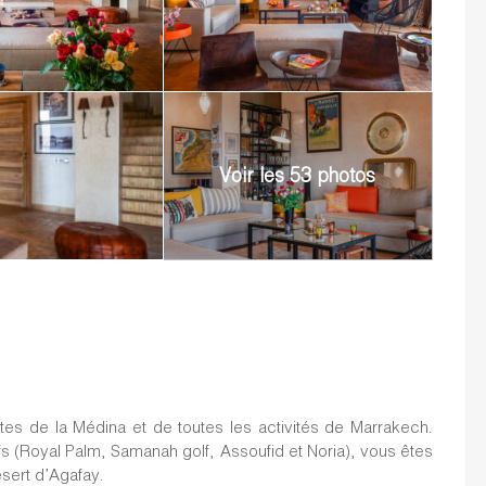
is en disposant de tout le confort nécessaire. La maison
c 7 lits et 1 grand lit, 1 chambre double dans un pavillon
ives, un vaste salon avec une imposante cheminée, une salle
e, plusieurs terrasses extérieures et un parc luxuriant pour
!
ress. Vous vous sentirez seul au monde et vous pourrez
Voir les 53 photos
 pour recharger vos batteries !
 vos repas
, une femme de ménage, une gouvernante pour
a), et un jardinier pour l’entretien du parc et de la piscine.
vous délivre des contraintes de l’organisation (réservation
excursions en quad ou 4X4, visite de la médina, …) pour ne
utes de la Médina et de toutes les activités de Marrakech.
s (Royal Palm, Samanah golf, Assoufid et Noria), vous êtes
sert d’Agafay.