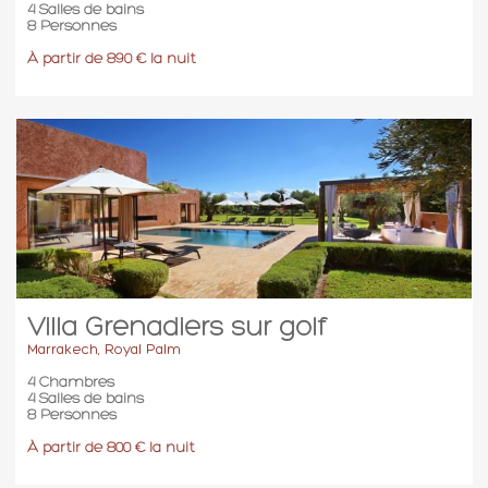
Invités
4 Salles de bains
8 Personnes
Les clients s’obligent à signaler à MPR FRANCE ou à toute
personne physique représentant MPR FRANCE, toutes
À partir de 890 € la nuit
personnes qu’ils souhaiteraient inviter, au plus tard la veille de
leur arrivée. L’identité complète des invités sera demandée et
pourra être vérifiée. MPR FRANCE ou son représentant sont
habilités à refuser l’entrée à tout invité, sans avoir à en justifier,
même dans l’hypothèse où l’acceptation aurait été obtenue
préalablement.
Piscine
Les villas proposées peuvent disposer de piscines ou de
bassins. MPR FRANCE attire tout particulièrement l’attention
des Clients sur le fait que les normes de sécurité de ces
Villa Grenadiers sur golf
équipements peuvent être sensiblement moins contraignantes
Marrakech, Royal Palm
que celles en vigueur dans le pays de résidence habituel du
4 Chambres
Client.
4 Salles de bains
8 Personnes
Il est donc de l’unique responsabilité des parents de surveiller
À partir de 800 € la nuit
à tout instant leurs enfants et se prémunir eux-mêmes des
risques de noyades, quelque soit la nature ou l’efficacité