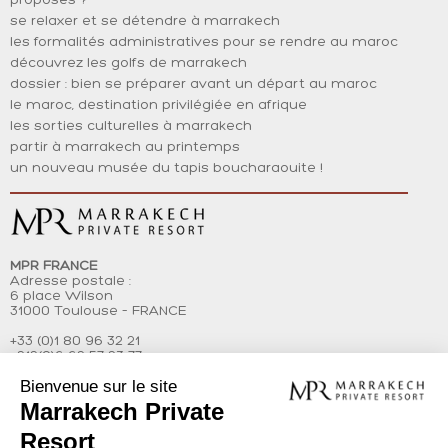
proposés ?
humides. Dans ces lieux il est possible de rencontrer des
se relaxer et se détendre à marrakech
animaux tels que les rongeurs, des cerfs, des chèvres et
les formalités administratives pour se rendre au maroc
moutons ou des chats et chiens ou des insectes comme des
découvrez les golfs de marrakech
guêpes, des abeilles, des moustiques, des mouches, des
dossier : bien se préparer avant un départ au maroc
fourmis, des scorpions ou des araignées, des serpents. Les
le maroc, destination privilégiée en afrique
insectes et les animaux peuvent être attirés par le gazon, les
les sorties culturelles à marrakech
piscines, les ruisseaux ou les étangs, la végétation locale et
partir à marrakech au printemps
les aliments laissés de côté après un repas en extérieur. Nous
un nouveau musée du tapis boucharaouite !
vous conseillons vivement de conserver portes et fenêtres
fermées autant que possible et éliminer tous les restes de
repas pris en extérieurs ou en intérieurs.
Ni MPR FRANCE ni le Propriétaire ne peuvent être tenus pour
MPR FRANCE
Adresse postale :
responsables du bruit ou des perturbations sonores qui
6 place Wilson
provient d’au-delà des limites de la propriété ou qui échappe
31000 Toulouse – FRANCE
au contrôle du Propriétaire.
+33 (0)1 80 96 32 21
+212(0)6 62 57 23 77
Propriété intellectuelle
contact@marrakech-private-resort.com
Le Client est autorisé à faire des photos sur les lieux du bien
loué mais ne dispose d’aucun droit d’exploitation commerciale
et de publication de ces photos sur quelque support que ce