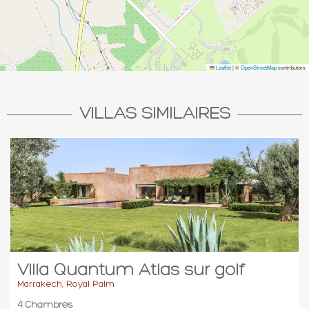
instant, le client ne pourra s’y opposer.
MPR FRANCE ne pourra en aucun cas et à aucun titre être
responsables de tous vols ou détériorations de biens, de tout
acte délictueux ou toute voie de fait dont le Client pourra être
auteur ou victime dans la villa ou la chambre d’hôte.
Leaflet
|
©
OpenStreetMap
contributors
Le Client ne peut ni céder le contrat de location, ni sous-louer
le logement.
VILLAS SIMILAIRES
Nombre d’occupants d’une location
Chaque chambre ou propriété proposée à la location est
caractérisée par un nombre maximum de personnes pouvant
l’occuper.
Sauf accord préalable de MPR FRANCE, le nombre de
personnes prévues ne pourra être dépassé et l’apport de lits
supplémentaires par le Client n’est pas autorisé. De même, il
est interdit de monter des tentes dans la propriété, d’y faire
stationner des caravanes ou d’y installer tout type d’abris ou
logement temporaire. Cela fait partie des conditions de
Villa Quantum Atlas sur golf
réservation sur le site.
Marrakech, Royal Palm
4 Chambres