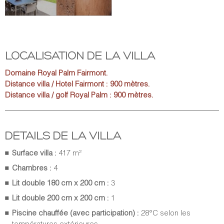
Vous trouverez dans la master, un très grand dressing tout en
bois sombre, une pièce d’exception pour ranger vos
vêtements et profiter de la quiétude des lieux.
En fin de journée, après un golf, vous pourrez aller boire un
LOCALISATION DE LA VILLA
verre au bar du Royal Palm Fairmont qui se trouve à 900 m, où
avec participation, vous pourrez jouer au tennis, vous
Domaine Royal Palm Fairmont.
détendre au spa ou aller à la salle de sport du domaine.
Distance villa / Hotel Fairmont : 900 mètres.
Distance villa / golf Royal Palm : 900 mètres.
Vous aurez à votre disposition
une cuisinière pour vos
repas
, une femme de ménage, une gouvernante pour vous
servir (selon le nombre de personne dans la villa), et un
jardinier pour l’entretien du parc et de la piscine.
DÉTAILS DE LA VILLA
Notre
service de conciergerie
, toujours présent, vous délivre
Surface villa :
417 m²
des contraintes de l’organisation (réservation des restaurants,
Chambres :
4
soins du corps à domicile, golf, excursions en quad ou 4X4,
visite de la médina, …) pour ne vous laisser que le meilleur : le
Lit double 180 cm x 200 cm :
3
plaisir.
Lit double 200 cm x 200 cm :
1
Piscine chauffée (avec participation) :
28°C selon les
températures extérieures