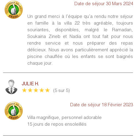
Les annulations de réservation doivent être adressées à MPR
Date de séjour 30 Mars 2024
FRANCE par email (contact@marrakech-private-resort.com).
La date prise en compte pour déterminer le montant des frais
Un grand merci à l’équipe qu’a rendu notre séjour
d’annulation ou de modification applicables sera celle à
en famille à la villa 22 très agréable, toujours
laquelle MPR FRANCE aura eu connaissance de la décision du
souriantes, disponibles, malgré le Ramadan,
client d’annuler sa réservation.
Soukaina Zineb et Nadia ont tout fait pour nous
Les Conditions d’Annulation applicables sont celles affichées
rendre service et nous préparer des repas
sur le site lors de la réservation et adressées par courrier
délicieux. Nous avons particulièrement apprécié la
électronique avec la confirmation de réservation. Un courrier
piscine chauffée où les enfants se sont baignés
en LRAR devra être envoyé à MPR FRANCE pour confirmer
chaque jour.
cette annulation.
Les pandémies n’ouvrent pas droit à l’annulation et au
remboursement de la location. Seule la fermeture des
JULIE H.
frontières du Maroc ou du pays résident du client autorise à
(5 sur 5)
l’annulation du séjour et à son remboursement.
Date de séjour 18 Février 2023
Les indemnités
Plus de 45 jours : 40 % du prix de la location
Villa magnifique, personnel adorable
Moins de 45 jours : 100 % du prix de la location
15 jours de repos ensoleillés
Dans le cas où le Client n’informerait pas MPR FRANCE d’une