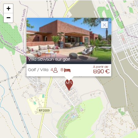
usage d’habitation touristique ou de villégiature privé. Toute
+
activité commerciale ou professionnelle ou prohibé par les lois
−
marocaines est strictement interdite sur le lieu du séjour et ses
abords durant toute la durée du séjour dont, notamment, les
réceptions de toute nature, les tournages de film et les
séances de prises de vue.
Le Client sera personnellement responsable vis-à-vis de MPR
FRANCE et des tiers de toutes les conséquences
Villa Sawsan sur golf
dommageables entraînées de son fait, et de celui des
personnes introduites dans la villa ou la chambre d’hôte afin de
À partir de
Golf / Villa
4
8
890 €
maintenir un respect des conditions de réservation. Il faut
×
également
respecter les formalités administratives pour se
rendre au Maroc
.
La constatation par un représentant de MPR FRANCE de toute
activité ou comportement non-conforme aux lois marocaines
et aux présentes conditions générales sur le lieu du séjour ou à
ses abords entraînera l’annulation immédiate du contrat sans
préavis et sans préjudice pour le Client et son expulsion de la
villa ou de la chambre d’hôte.
MPR FRANCE se réserve un droit de visite des villas à tout