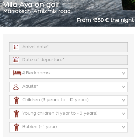
Villa Aya on golf
Marrakech, Amizmiz road
From 1350 € the night