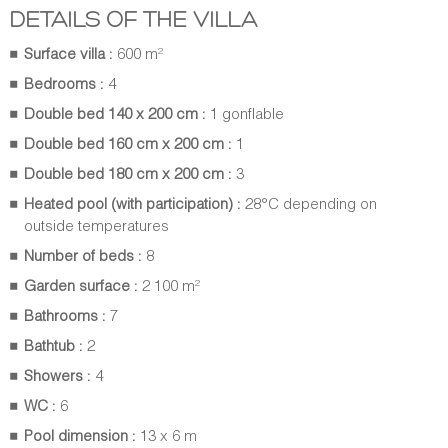
DETAILS OF THE VILLA
Surface villa :
600 m²
Bedrooms :
4
Double bed 140 x 200 cm :
1 gonflable
Double bed 160 cm x 200 cm :
1
Double bed 180 cm x 200 cm :
3
Heated pool (with participation) :
28°C depending on
outside temperatures
Number of beds :
8
Garden surface :
2 100 m²
Bathrooms :
7
Bathtub :
2
Showers :
4
WC :
6
Pool dimension :
13 x 6 m