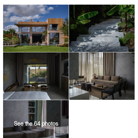
Comprising four suites, the villa features a bright living room, a
library, a dining area, a Moroccan lounge, a beldi hammam, a
cinema, a speakeasy, and a billiards room. Services include
breakfast, daily housekeeping, a gardener, and discreet staff.
An exceptional retreat, combining nature and design, for
memorable stays with family or friends.
A
cook
, a cleaning lady and, a housekeeper, according to the
number of guests, will be at your service, as well as gardener
for grounds and pool maintenance.
Our
concierge service
, always available, is happy to handle
any logistical hassle for you, such as restaurants booking, on
site care and pampering, golf bookings, camel, quad or 4wd
excursions, private visits of the medina, and much, much
more, for you to focus on the most important aspect of your
stay: pleasure.
See the 64 photos