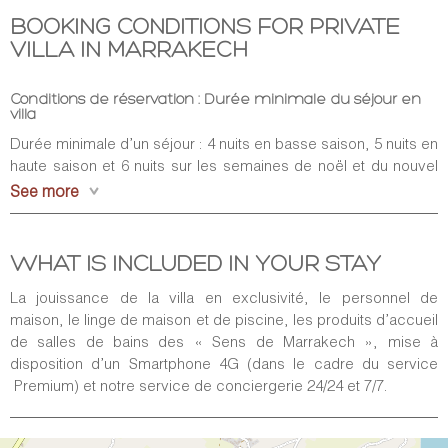
BOOKING CONDITIONS FOR PRIVATE
VILLA IN MARRAKECH
Conditions de réservation : Durée minimale du séjour en
villa
Durée minimale d’un séjour : 4 nuits en basse saison, 5 nuits en
haute saison et 6 nuits sur les semaines de noël et du nouvel
an. (Si séjour inférieur à 4 nuits, les prix sont majorés de 20%
See more
aux tarifs affichés et dépendent de l’accord de chaque
propriétaire).
WHAT IS INCLUDED IN YOUR STAY
Arrivées / Départs
La jouissance de la villa en exclusivité, le personnel de
Check-in : 15h,
maison, le linge de maison et de piscine, les produits d’accueil
Check-out : 12h
de salles de bains des « Sens de Marrakech », mise à
Paiement
disposition d’un Smartphone 4G (dans le cadre du service
Premium) et notre service de conciergerie 24/24 et 7/7.
Un montant de 40%
, correspondant à un acompte, sera
demandé dans un délai de 15 jours après réception de la
confirmation de la réservation. Pour la suite des conditions de