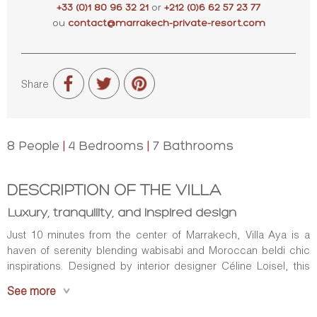
+33 (0)1 80 96 32 21
or
+212 (0)6 62 57 23 77
ou
contact@marrakech-private-resort.com
Share
8 People
|
4 Bedrooms
|
7 Bathrooms
DESCRIPTION OF THE VILLA
Luxury, tranquility, and inspired design
Just 10 minutes from the center of Marrakech, Villa Aya is a
haven of serenity blending wabisabi and Moroccan beldi chic
inspirations. Designed by interior designer Céline Loisel, this
200 m² contemporary house opens onto a 1,900 m² tropical
See more
garden with an infinity pool, views of the Atlas Mountains, and
direct access to the golf course.